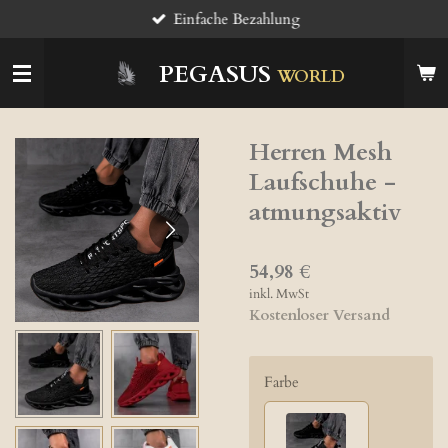
Einfache Bezahlung
Zum
Hauptinhalt
springen
PEGASUS
WORLD
Herren Mesh
Laufschuhe -
atmungsaktiv
54,98 €
inkl. MwSt
Kostenloser Versand
Farbe