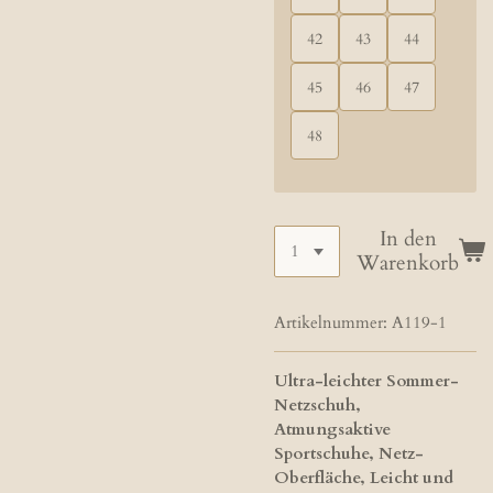
42
43
44
45
46
47
48
In den
Warenkorb
Artikelnummer:
A119-1
Ultra-leichter Sommer-
Netzschuh,
Atmungsaktive
Sportschuhe, Netz-
Oberfläche, Leicht und