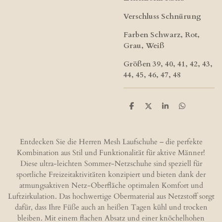
Verschluss Schnürung
Farben Schwarz, Rot,
Grau, Weiß
Größen 39, 40, 41, 42, 43,
44, 45, 46, 47, 48
T
T
T
T
e
e
e
e
i
i
i
i
l
l
l
l
e
e
e
e
Entdecken Sie die Herren Mesh Laufschuhe – die perfekte
n
n
n
n
Kombination aus Stil und Funktionalität für aktive Männer!
Diese ultra-leichten Sommer-Netzschuhe sind speziell für
sportliche Freizeitaktivitäten konzipiert und bieten dank der
atmungsaktiven Netz-Oberfläche optimalen Komfort und
Luftzirkulation. Das hochwertige Obermaterial aus Netzstoff sorgt
dafür, dass Ihre Füße auch an heißen Tagen kühl und trocken
bleiben. Mit einem flachen Absatz und einer knöchelhohen