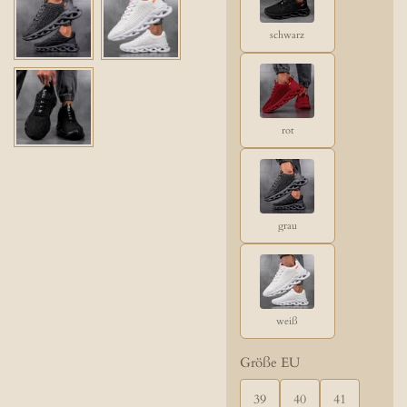
schwarz
rot
grau
weiß
Größe EU
39
40
41