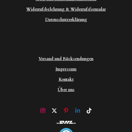
Widerrufsbelehrung & Widerrufsformular
Datenschutzerklärung
Versand und Rücksendungen
Impressum
Kontakt
Über uns
I
X
P
L
T
n
i
i
i
s
n
n
k
t
t
k
T