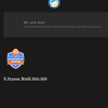
a
e
e
o
g
r
d
k
r
e
I
a
s
n
m
t
Wir sind dran!
Unsere Reputationsdaten machen eine Pause, sind aber bald zurück.
© Pegasus
World 2024-2026