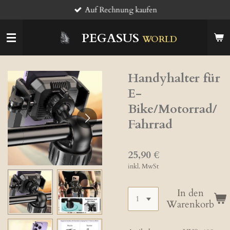
Auf Rechnung kaufen
Zum
Hauptinhalt
springen
PEGASUS
WORLD
Handyhalter für
E-
Bike/Motorrad/
Fahrrad
25,90 €
inkl. MwSt
In den
Warenkorb