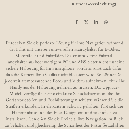
Kamera-Verdeckung)
T
T
T
T
e
e
e
e
i
i
i
i
l
l
l
l
e
e
e
e
Entdecken Sie die perfekte Lösung für Ihre Navigation während
n
n
n
n
der Fahrt mit unserem universellen Handyhalter für E-Bikes,
Motorräder und Fahrräder. Dieser innovative Fahrrad-
Handyhalter aus hochwertigem PC und ABS bietet nicht nur eine
sichere Halterung für Ihr Smartphone, sondern sorgt auch dafür,
dass die Kamera Ihres Geräts nicht blockiert wird. So können Sie
jederzeit atemberaubende Fotos und Videos aufnehmen, ohne Ihr
Handy aus der Halterung nehmen zu müssen. Das Upgrade-
Modell verfügt über eine effektive Schockabsorption, die Ihr
Gerät vor Stößen und Erschütterungen schützt, während Sie die
Straßen erkunden. In elegantem Schwarz gehalten, fügt sich der
Halter nahtlos in jedes Bike-Design ein und ist einfach zu
installieren. Genießen Sie die Freiheit, Ihre Navigation im Blick
zu behalten und gleichzeitig die Schönheit der Natur festzuhalten