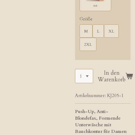
rot
Größe
M
L
XL
2XL
In den
Warenkorb
Artikelnummer:
KJ205-1
Push-Up, Anti-
Blondefax, Formende
Unterwäsche mit
Bauchkontur für Damen