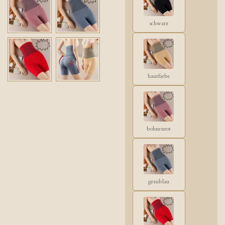
schwarz
hautfarbe
bohnenrot
graublau