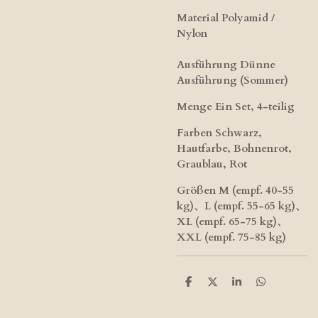
Material​ Polyamid /
Nylon
Ausführung​ Dünne
Ausführung (Sommer)
Menge Ein Set, 4-teilig
Farben​ Schwarz,
Hautfarbe, Bohnenrot,
Graublau, Rot
Größen ​M (empf. 40-55
kg)、L (empf. 55-65 kg)、
XL (empf. 65-75 kg)、
XXL (empf. 75-85 kg)
T
T
T
T
e
e
e
e
i
i
i
i
l
l
l
l