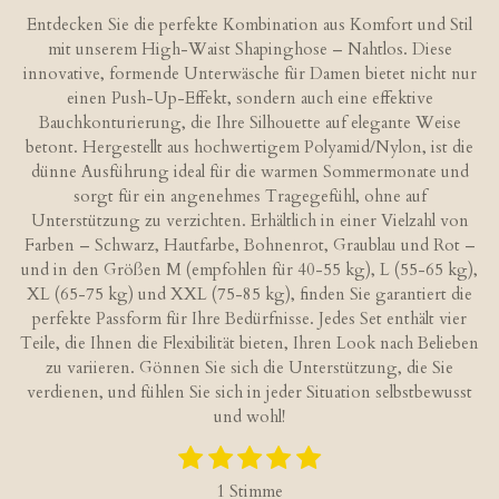
e
e
e
e
Entdecken Sie die perfekte Kombination aus Komfort und Stil
n
n
n
n
mit unserem High-Waist Shapinghose – Nahtlos. Diese
innovative, formende Unterwäsche für Damen bietet nicht nur
einen Push-Up-Effekt, sondern auch eine effektive
Bauchkonturierung, die Ihre Silhouette auf elegante Weise
betont. Hergestellt aus hochwertigem Polyamid/Nylon, ist die
dünne Ausführung ideal für die warmen Sommermonate und
sorgt für ein angenehmes Tragegefühl, ohne auf
Unterstützung zu verzichten. Erhältlich in einer Vielzahl von
Farben – Schwarz, Hautfarbe, Bohnenrot, Graublau und Rot –
und in den Größen M (empfohlen für 40-55 kg), L (55-65 kg),
XL (65-75 kg) und XXL (75-85 kg), finden Sie garantiert die
perfekte Passform für Ihre Bedürfnisse. Jedes Set enthält vier
Teile, die Ihnen die Flexibilität bieten, Ihren Look nach Belieben
zu variieren. Gönnen Sie sich die Unterstützung, die Sie
verdienen, und fühlen Sie sich in jeder Situation selbstbewusst
und wohl!
1
2
3
4
5
B
B
S
S
S
S
S
e
e
1 Stimme