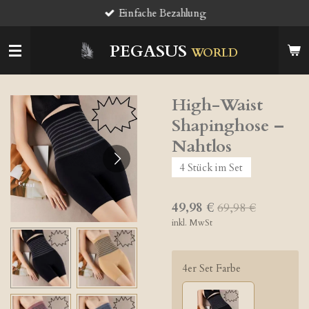
Einfache Bezahlung
Zum
Hauptinhalt
springen
PEGASUS
WORLD
High-Waist
Shapinghose –
Nahtlos
4 Stück im Set
49,98 €
69,98 €
inkl. MwSt
4er Set Farbe