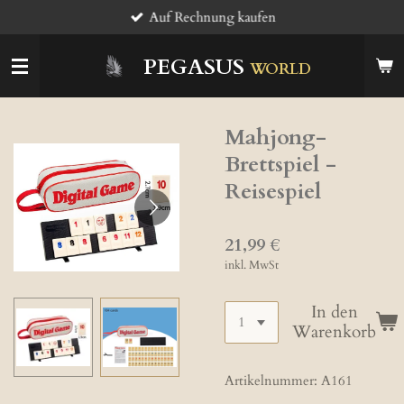
Auf Rechnung kaufen
Zum
Hauptinhalt
springen
PEGASUS
WORLD
Mahjong-
Brettspiel -
Reisespiel
21,99 €
inkl. MwSt
In den
Warenkorb
Artikelnummer:
A161