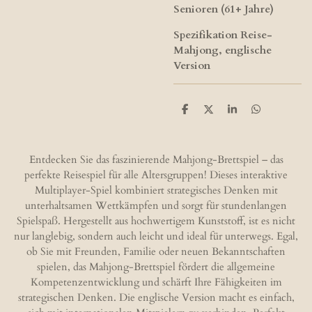
Senioren (61+ Jahre)
Spezifikation​ Reise-
Mahjong, englische
Version
T
T
T
T
e
e
e
e
i
i
i
i
l
l
l
l
e
e
e
e
Entdecken Sie das faszinierende Mahjong-Brettspiel – das
n
n
n
n
perfekte Reisespiel für alle Altersgruppen! Dieses interaktive
Multiplayer-Spiel kombiniert strategisches Denken mit
unterhaltsamen Wettkämpfen und sorgt für stundenlangen
Spielspaß. Hergestellt aus hochwertigem Kunststoff, ist es nicht
nur langlebig, sondern auch leicht und ideal für unterwegs. Egal,
ob Sie mit Freunden, Familie oder neuen Bekanntschaften
spielen, das Mahjong-Brettspiel fördert die allgemeine
Kompetenzentwicklung und schärft Ihre Fähigkeiten im
strategischen Denken. Die englische Version macht es einfach,