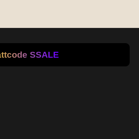
attcode
SSALE