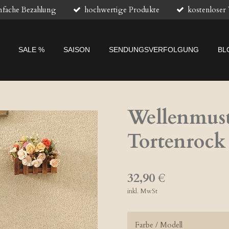
nfache Bezahlung
hochwertige Produkte
kostenloser
SALE %
SAISON
SENDUNGSVERFOLGUNG
BL
Wellenmust
Tortenrock
32,90 €
inkl. MwSt
Farbe / Modell