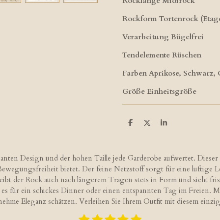
Rocklänge Midirock
Rockform Tortenrock (Etag
Verarbeitung Bügelfrei
Tendelemente Rüschen
Farben Aprikose, Schwarz,
Größe Einheitsgröße
T
T
T
e
e
e
i
i
i
l
l
l
e
e
e
anten Design und der hohen Taille jede Garderobe aufwertet. Dieser 
n
n
n
 Bewegungsfreiheit bietet. Der feine Netzstoff sorgt für eine luftig
eibt der Rock auch nach längerem Tragen stets in Form und sieht frisc
i es für ein schickes Dinner oder einen entspannten Tag im Freien. Mi
me Eleganz schätzen. Verleihen Sie Ihrem Outfit mit diesem einziga
1
2
3
4
5
B