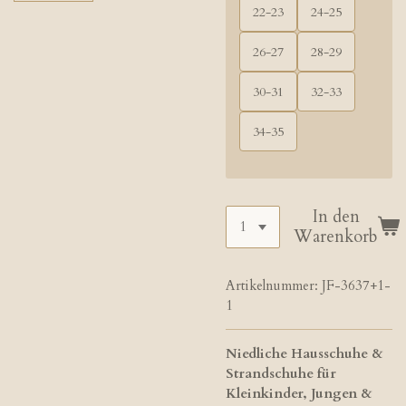
22-23
24-25
26-27
28-29
30-31
32-33
34-35
In den
Warenkorb
Artikelnummer:
JF-3637+1-
1
Niedliche Hausschuhe &
Strandschuhe für
Kleinkinder, Jungen &