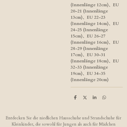
(Innenlänge 12cm)、EU
20-21 (Innenlänge
13cm)、EU 22-23
(Innenlänge 14cm)、EU
24-25 (Innenlänge
15cm)、EU 26-27
(Innenlänge 16cm)、EU
28-29 (Innenlänge
17cm)、EU 30-31
(Innenlänge 18cm)、EU
32-33 (Innenlänge
19cm)、EU 34-35
(Innenlänge 20cm)
T
T
T
T
e
e
e
e
i
i
i
i
l
l
l
l
e
e
e
e
Entdecken Sie die niedlichen Hausschuhe und Strandschuhe für
n
n
n
n
Kleinkinder, die sowohl für Jungen als auch für Mädchen