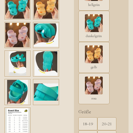
hellgrün
dunkelgrün
gelb
rosa
Größe
18-19
20-21