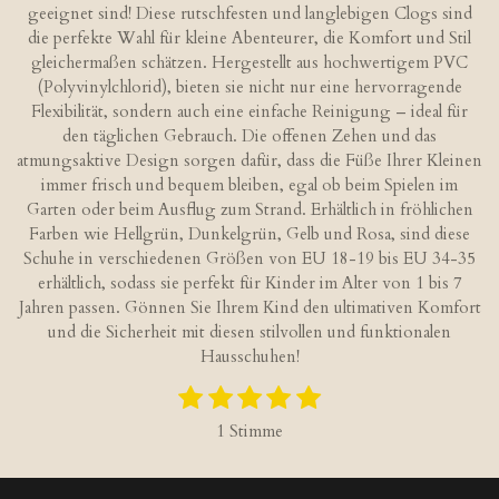
geeignet sind! Diese rutschfesten und langlebigen Clogs sind
die perfekte Wahl für kleine Abenteurer, die Komfort und Stil
gleichermaßen schätzen. Hergestellt aus hochwertigem PVC
(Polyvinylchlorid), bieten sie nicht nur eine hervorragende
Flexibilität, sondern auch eine einfache Reinigung – ideal für
den täglichen Gebrauch. Die offenen Zehen und das
atmungsaktive Design sorgen dafür, dass die Füße Ihrer Kleinen
immer frisch und bequem bleiben, egal ob beim Spielen im
Garten oder beim Ausflug zum Strand. Erhältlich in fröhlichen
Farben wie Hellgrün, Dunkelgrün, Gelb und Rosa, sind diese
Schuhe in verschiedenen Größen von EU 18-19 bis EU 34-35
erhältlich, sodass sie perfekt für Kinder im Alter von 1 bis 7
Jahren passen. Gönnen Sie Ihrem Kind den ultimativen Komfort
und die Sicherheit mit diesen stilvollen und funktionalen
Hausschuhen!
1
2
3
4
5
B
B
S
S
S
S
S
e
e
1 Stimme
w
t
t
t
t
t
w
e
e
e
e
e
e
e
r
r